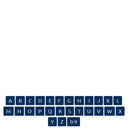
A
B
C
D
E
F
G
H
I
J
K
L
M
N
O
P
Q
R
S
T
U
V
W
X
Y
Z
0-9