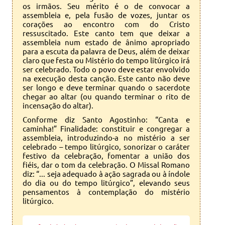
os irmãos. Seu mérito é o de convocar a
assembleia e, pela fusão de vozes, juntar os
corações ao encontro com do Cristo
ressuscitado. Este canto tem que deixar a
assembleia num estado de ânimo apropriado
para a escuta da palavra de Deus, além de deixar
claro que festa ou Mistério do tempo litúrgico irá
ser celebrado. Todo o povo deve estar envolvido
na execução desta canção. Este canto não deve
ser longo e deve terminar quando o sacerdote
chegar ao altar (ou quando terminar o rito de
incensação do altar).
Conforme diz Santo Agostinho: “Canta e
caminha!” Finalidade: constituir e congregar a
assembleia, introduzindo-a no mistério a ser
celebrado – tempo litúrgico, sonorizar o caráter
festivo da celebração, fomentar a união dos
fiéis, dar o tom da celebração. O Missal Romano
diz: “... seja adequado à ação sagrada ou à índole
do dia ou do tempo litúrgico”, elevando seus
pensamentos à contemplação do mistério
litúrgico.