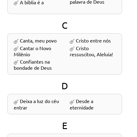
A bíblia é a palavra de Deus
C
Canta, meu povo
Cristo entre nós
Cantar o Novo
Cristo
Milênio
ressuscitou, Aleluia!
Confiantes na
bondade de Deus
D
Deixa a luz do céu
Desde a
entrar
eternidade
E