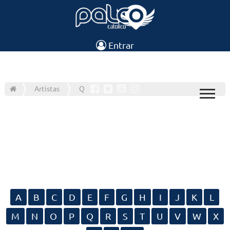
Entrar
Artistas
Q
A
B
C
D
E
F
G
H
I
J
K
L
M
N
O
P
Q
R
S
T
U
V
W
X