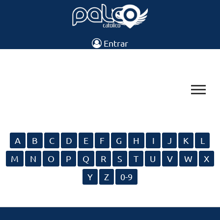
Entrar
A
B
C
D
E
F
G
H
I
J
K
L
M
N
O
P
Q
R
S
T
U
V
W
X
Y
Z
0-9