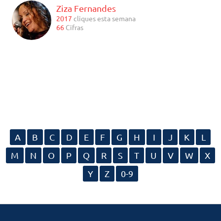
Ziza Fernandes
2017
cliques esta semana
66
Cifras
A
B
C
D
E
F
G
H
I
J
K
L
M
N
O
P
Q
R
S
T
U
V
W
X
Y
Z
0-9