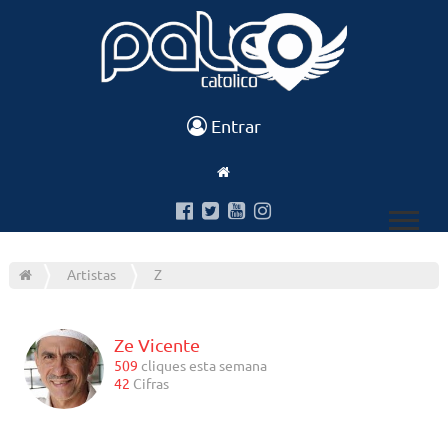
Entrar
Artistas
Z
Ze Vicente
509
cliques esta semana
42
Cifras