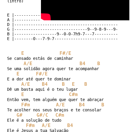
(intro)

E |--------------------------------------------------
A |--------------------------------------------------
D |--------------------------------------------------
G |-------------------------------9--9-8-9---9-------
B |------------------9--0-0-7h9-7---7----------7--9-1
E
F#/E
Se cansado estás de caminhar

A/E
B4
B
Se uma solidão agora quer te acompanhar

E
F#/E
E a dor até quer te dominar

A/E
B4
B
E
B
Dê um basta aqui é o teu lugar

E
C#m
Então vem, tem alguém que quer te abraçar

F#m
A/E
B4
B
Te acolher nos seus braços e te consolar

G#
G#/C
C#m
Ele é a solução de tudo

F#m
A/E
B4
Ele é Jesus a tua Salvação
