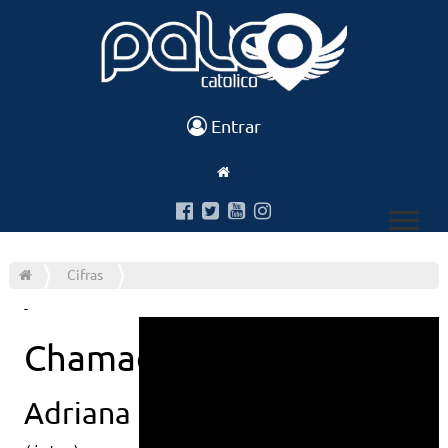
Entrar
Cifras
-
Chamado
Adriana