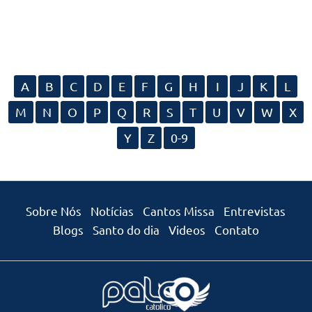
A
B
C
D
E
F
G
H
I
J
K
L
M
N
O
P
Q
R
S
T
U
V
W
X
Y
Z
0-9
Sobre Nós
Notícias
Cantos Missa
Entrevistas
Blogs
Santo do dia
Videos
Contato