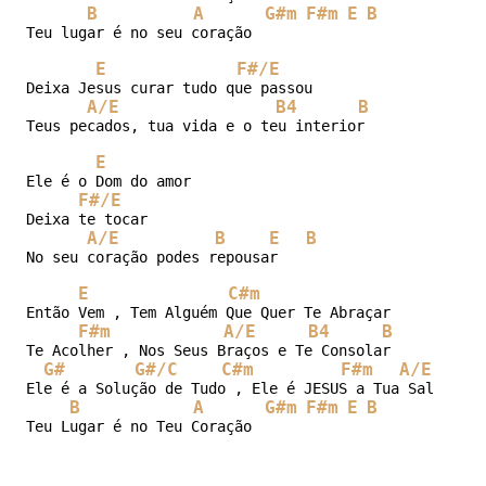
B
A
G#m
F#m
E
B
Teu lugar é no seu coração

E
F#/E
Deixa Jesus curar tudo que passou

A/E
B4
B
Teus pecados, tua vida e o teu interior

E
Ele é o Dom do amor

F#/E
Deixa te tocar

A/E
B
E
B
No seu coração podes repousar

E
C#m
Então Vem , Tem Alguém Que Quer Te Abraçar

F#m
A/E
B4
B
Te Acolher , Nos Seus Braços e Te Consolar

G#
G#/C
C#m
F#m
A/E
Ele é a Solução de Tudo , Ele é JESUS a Tua Salvação

B
A
G#m
F#m
E
B
Teu Lugar é no Teu Coração