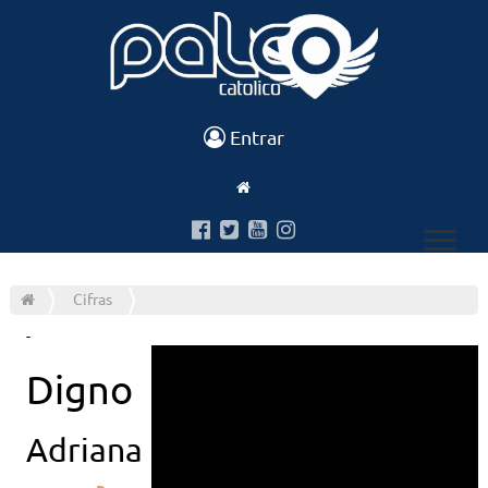
Entrar
Cifras
-
Digno
Adriana