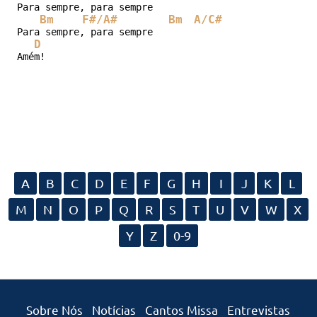
Para sempre, para sempre

Bm
F#/A#
Bm
A/C#
Para sempre, para sempre

D
Amém!
A
B
C
D
E
F
G
H
I
J
K
L
M
N
O
P
Q
R
S
T
U
V
W
X
Y
Z
0-9
Sobre Nós
Notícias
Cantos Missa
Entrevistas