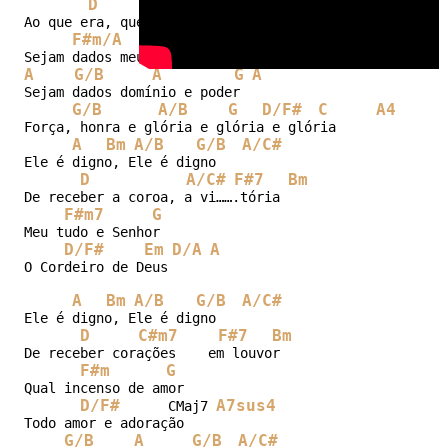
D
A/C#
Bm
Ao que era, que é, e que há de vir

F#m/A
D
D/F#
Em
D/A
A
G/B
A
G
A
Sejam dados domínio e poder

G/B
A/B
G
D/F#
C
A4
Força, honra e glória e glória e glória

A
Bm
A/B
G/B
A/C#
Ele é digno, Ele é digno

D
A/C#
F#7
Bm
De receber a coroa, a vi…….tória

F#m7
G
Meu tudo e Senhor

D/F#
Em
D/A
A
O Cordeiro de Deus

A
Bm
A/B
G/B
A/C#
Ele é digno, Ele é digno

D
C#m7
F#7
Bm
De receber corações    em louvor

F#m
G
Qual incenso de amor

D/F#
A7sus4
      CMaj7 
Todo amor e adoração

G/B
A
G/B
A/C#