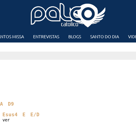
NTOS MISSA
ENTREVISTAS
BLOGS
SANTO DO DIA
VID
A
D9
Esus4
E
E/D