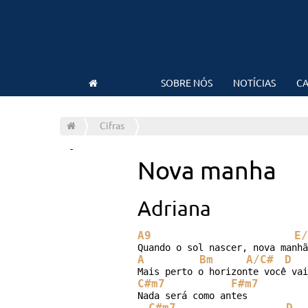
SOBRE NÓS
NOTÍCIAS
CA
Cifras
-
Nova manha
Adriana
A9
E/
A
Bm
A/C#
D
C#m7
F#m7
Nada será como antes

C#m7
D