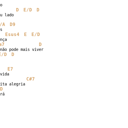
D
E/D
D
u lado

/A
D9
Esus4
E
E/D
nça

m7
D
E/D
D
E7
C#7
ita alegria

D