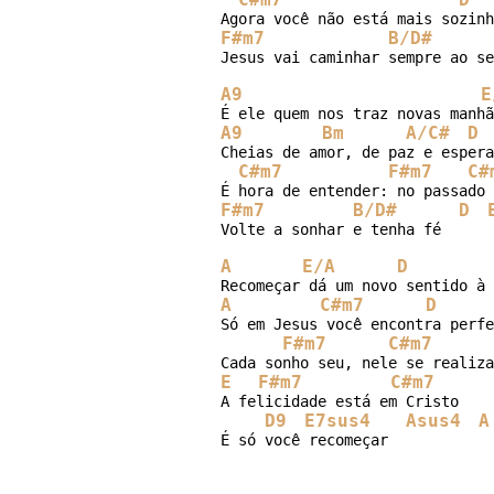
F#m7
B/D#
Jesus vai caminhar sempre ao se
A9
E
A9
Bm
A/C#
D
Cheias de amor, de paz e espera
C#m7
F#m7
C#
F#m7
B/D#
D
Volte a sonhar e tenha fé

A
E/A
D
A
C#m7
D
Só em Jesus você encontra perfe
F#m7
C#m7
E
F#m7
C#m7
A felicidade está em Cristo

D9
E7sus4
Asus4
A
É só você recomeçar