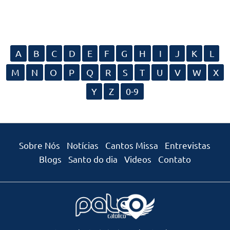
A
B
C
D
E
F
G
H
I
J
K
L
M
N
O
P
Q
R
S
T
U
V
W
X
Y
Z
0-9
Sobre Nós
Notícias
Cantos Missa
Entrevistas
Blogs
Santo do dia
Videos
Contato