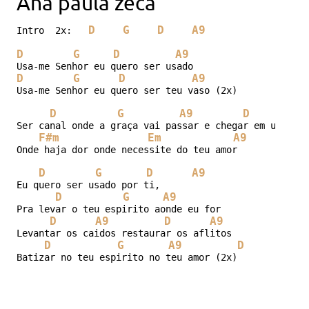
Ana paula zeca
D
G
D
A9
Intro  2x:   
D
G
D
A9
D
G
D
A9
Usa-me Senhor eu quero ser teu vaso (2x)

D
G
A9
D
Ser canal onde a graça vai passar e chegar em um luga
F#m
Em
A9
Onde haja dor onde necessite do teu amor

D
G
D
A9
Eu quero ser usado por ti,

D
G
A9
Pra levar o teu espirito aonde eu for

D
A9
D
A9
Levantar os caidos restaurar os aflitos

D
G
A9
D
Batizar no teu espirito no teu amor (2x)