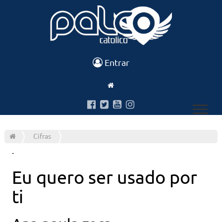
Entrar
Cifras
-
Eu quero ser usado por
ti