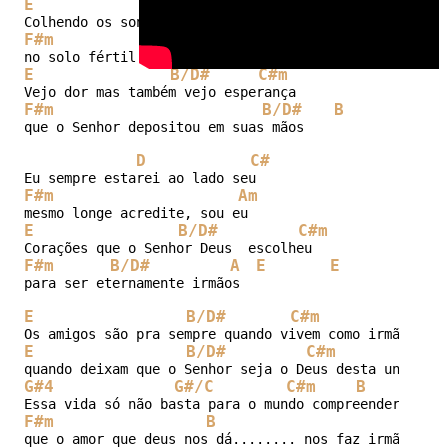
E
B/D#
C#m
F#m
B/D#
E
B/D#
C#m
F#m
B/D#
B
que o Senhor depositou em suas mãos

D
C#
F#m
Am
E
B/D#
C#m
F#m
B/D#
A
E
E
para ser eternamente irmãos

E
B/D#
C#m
B
E
B/D#
C#m
B
G#4
G#/C
C#m
B
A
F#m
B
E
que o amor que deus nos dá........ nos faz irmãos
