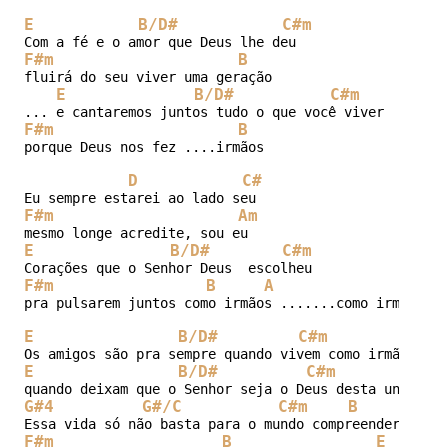
E
B/D#
C#m
F#m
B
fluirá do seu viver uma geração

E
B/D#
C#m
F#m
B
porque Deus nos fez ....irmãos

D
C#
F#m
Am
E
B/D#
C#m
F#m
B
A
E
pra pulsarem juntos como irmãos .......como irmãos

E
B/D#
C#m
B
E
B/D#
C#m
B
G#4
G#/C
C#m
B
A
F#m
B
E
C