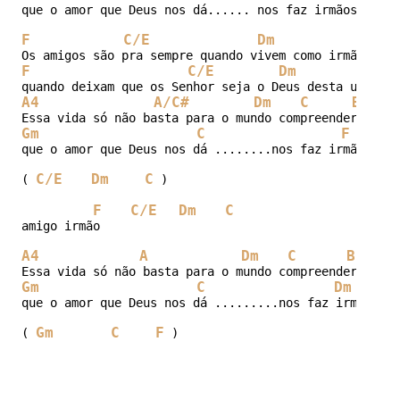
que o amor que Deus nos dá...... nos faz irmãos

F
C/E
Dm
C
F
C/E
Dm
A4
A/C#
Dm
C
Bb
Gm
C
F
que o amor que Deus nos dá ........nos faz irmãos

C/E
Dm
C
( 
 )

F
C/E
Dm
C
amigo irmão

A4
A
Dm
C
Bb
Gm
C
Dm
que o amor que Deus nos dá .........nos faz irmãos

Gm
C
F
( 
 )