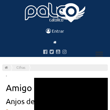
Entrar
Cifras
-
Amigo irmao
Anjos de resgate