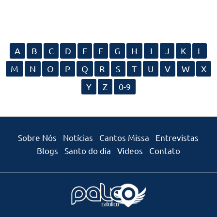
A
B
C
D
E
F
G
H
I
J
K
L
M
N
O
P
Q
R
S
T
U
V
W
X
Y
Z
0-9
Sobre Nós
Notícias
Cantos Missa
Entrevistas
Blogs
Santo do dia
Videos
Contato