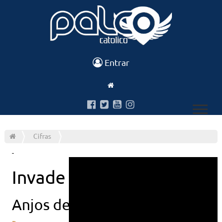
Entrar
Cifras
-
Invade minha alma
Anjos de resgate