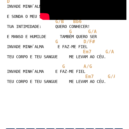
D
G
INVADE MINH`ALMA, ME AMA E ME ACALMA! 

Em
A7
E SONDA O MEU SER,    ME CURA E ME SALVA. 

G/B
Bb6
TUA INTIMIDADE:      QUERO CONHECER! 

G
G/A
E MANSO E HUMILDE      TAMBÉM QUERO SER 

G
D/F#
INVADE MINH`ALMA      E FAZ-ME FIEL 

Em7
G/A
TEU CORPO E TEU SANGUE     ME LEVAM AO CÉU. 

G
A/G
INVADE MINH`ALMA     E FAZ-ME FIEL 

Em7
G/A
TEU CORPO E TEU SANGUE     ME LEVAM AO CÉU.