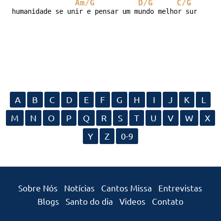
Am/G
D/G
C/G
humanidade se unir e pensar um mundo melhor surgirá!
A
B
C
D
E
F
G
H
I
J
K
L
M
N
O
P
Q
R
S
T
U
V
W
X
Y
Z
0-9
Sobre Nós
Notícias
Cantos Missa
Entrevistas
Blogs
Santo do dia
Videos
Contato