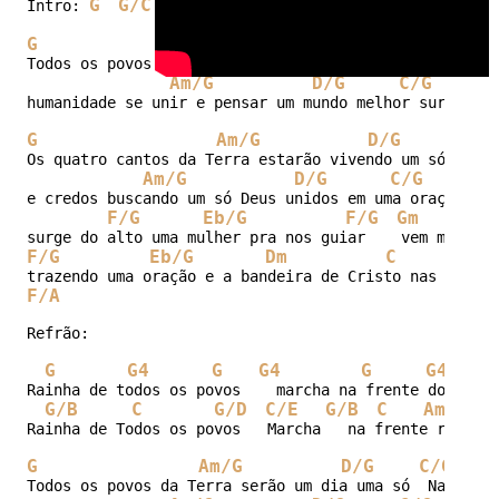
G
G/C
G
G/C
Intro: 
G
Am/G
D/G
C/G
G
Todos os povos da Terra serão um dia uma só  Nação se
Am/G
D/G
C/G
humanidade se unir e pensar um mundo melhor surgirá!

G
Am/G
D/G
C/G
Os quatro cantos da Terra estarão vivendo um só coraç
Am/G
D/G
C/G
G
e credos buscando um só Deus unidos em uma oração   E
F/G
Eb/G
F/G
Gm
F/G
Eb/G
Dm
C
G
F/A
Refrão:

G
G4
G
G4
G
G4
Rainha de todos os povos    marcha na frente dos filh
G/B
C
G/D
C/E
G/B
C
Am
D
Rainha de Todos os povos   Marcha   na frente rumo a 
G
Am/G
D/G
C/G
G
Todos os povos da Terra serão um dia uma só  Nação se