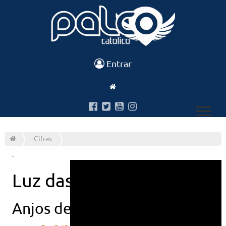
Entrar
Cifras
-
Luz das nacoes
Anjos de resgate