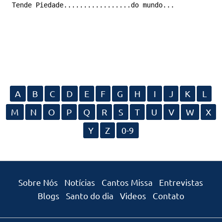
Tende Piedade.................do mundo...
A
B
C
D
E
F
G
H
I
J
K
L
M
N
O
P
Q
R
S
T
U
V
W
X
Y
Z
0-9
Sobre Nós
Notícias
Cantos Missa
Entrevistas
Blogs
Santo do dia
Videos
Contato