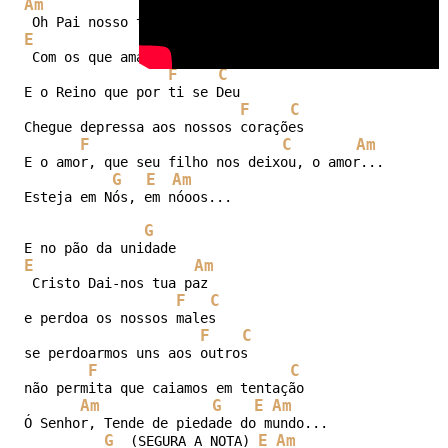
Am
G
E
Am
 Com os que amam de Verdade 

F
C
E o Reino que por ti se Deu 

F
C
Chegue depressa aos nossos corações 

F
C
Am
E o amor, que seu filho nos deixou, o amor... 

G
E
Am
Esteja em Nós, em nóoos... 

G
E
Am
 Cristo Dai-nos tua paz 

F
C
e perdoa os nossos males 

F
C
se perdoarmos uns aos outros 

F
C
não permita que caiamos em tentação 

Am
G
E
Am
Ó Senhor, Tende de piedade do mundo... 

G
E
Am
  (SEGURA A NOTA) 