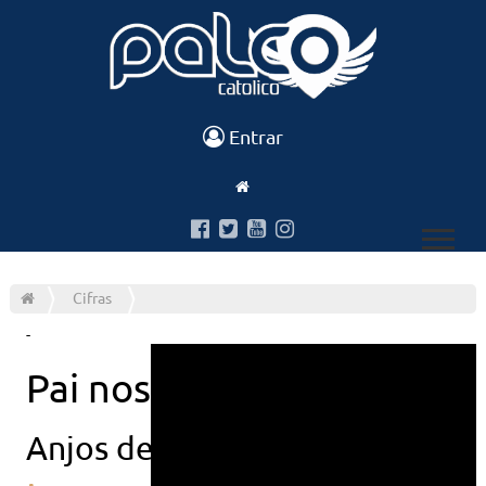
Entrar
Cifras
-
Pai nosso tu que estas
Anjos de resgate