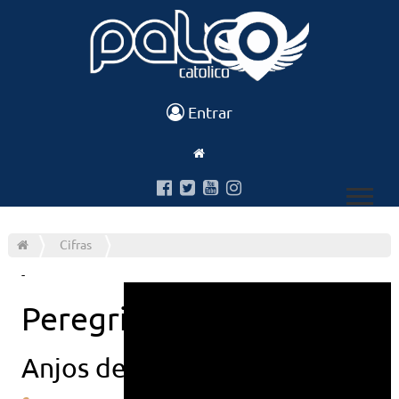
Entrar
Cifras
-
Peregrino do amor
Anjos de resgate