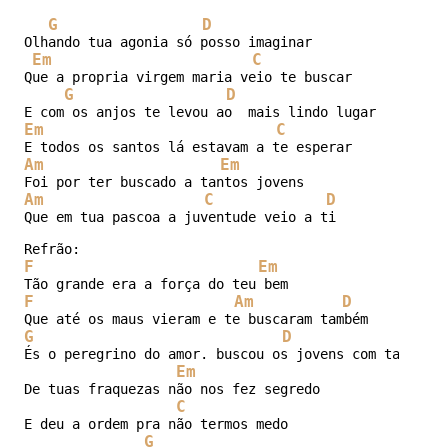
G
D
Olhando tua agonia só posso imaginar

Em
C
Que a propria virgem maria veio te buscar

G
D
Em
C
Am
Em
Am
C
D
Que em tua pascoa a juventude veio a ti

F
Em
F
Am
D
G
D
És o peregrino do amor. buscou os jovens com tanto ar
Em
De tuas fraquezas não nos fez segredo

C
E deu a ordem pra não termos medo

G