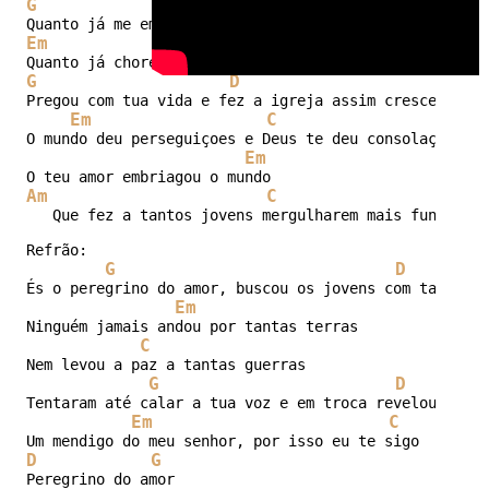
G
D
Em
C
G
D
Pregou com tua vida e fez a igreja assim crescer

Em
C
O mundo deu perseguiçoes e Deus te deu consolaçoes

Em
Am
C
D
   Que fez a tantos jovens mergulharem mais fundo

Refrão:

G
D
És o peregrino do amor, buscou os jovens com tanto ar
Em
Ninguém jamais andou por tantas terras

C
Nem levou a paz a tantas guerras

G
D
Tentaram até calar a tua voz e em troca revelou o céu
Em
C
D
G
Peregrino do amor
