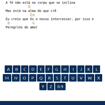
A fé não está no corpo que se inclina

D
Mas está na alma do que crê

Em
Eu creio que és o nosso intercessor, por isso eu te s
D
G
Peregrino do amor
A
B
C
D
E
F
G
H
I
J
K
L
M
N
O
P
Q
R
S
T
U
V
W
X
Y
Z
0-9