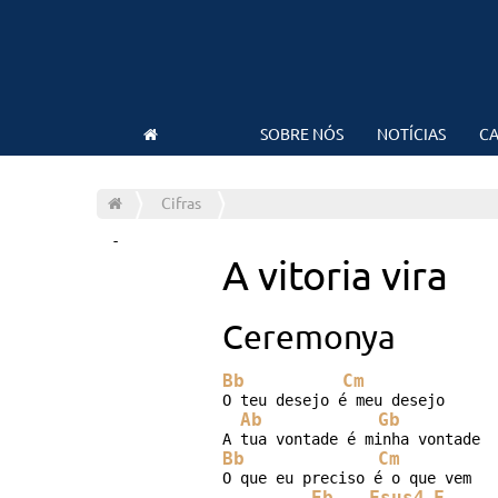
SOBRE NÓS
NOTÍCIAS
CA
Cifras
-
A vitoria vira
Ceremonya
Bb
Cm
O teu desejo é meu desejo

Ab
Gb
Bb
Cm
O que eu preciso é o que vem

Eb
Fsus4
F