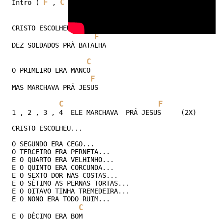
F
C
F
C
F
Intro ( 
 , 
 , 
 , 
 , 
 ) 

C
CRISTO ESCOLHEU PARA SI 

F
				(2X)	 

DEZ SOLDADOS PRÁ BATALHA 

C
O PRIMEIRO ERA MANCO 

F
					 (2X)
MAS MARCHAVA PRÁ JESUS 

C
F
1 , 2 , 3 , 4  ELE MARCHAVA  PRÁ JESUS     (2X) 

CRISTO ESCOLHEU... 

O SEGUNDO ERA CEGO... 

O TERCEIRO ERA PERNETA... 

E O QUARTO ERA VELHINHO... 

E O QUINTO ERA CORCUNDA... 

E O SEXTO DOR NAS COSTAS... 

E O SÉTIMO AS PERNAS TORTAS... 

E O OITAVO TINHA TREMEDEIRA... 

E O NONO ERA TODO RUIM... 

C
E O DÉCIMO ERA BOM  
