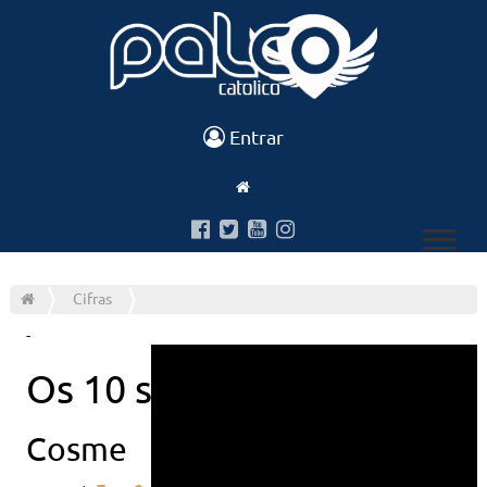
Entrar
Cifras
-
Os 10 soldados
Cosme