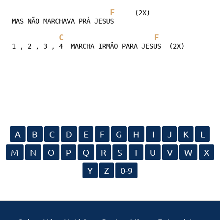
F
     (2X) 

MAS NÃO MARCHAVA PRÁ JESUS 

C
F
1 , 2 , 3 , 4  MARCHA IRMÃO PARA JESUS  (2X)
A
B
C
D
E
F
G
H
I
J
K
L
M
N
O
P
Q
R
S
T
U
V
W
X
Y
Z
0-9