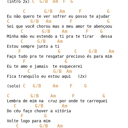
C
G/B
Am
F
G
(intro 2x) 
C
G/B
Am
F
G
C
G/B
Am
F
G
Sei que você chorou mas o meu amor te abençoou

C
G/B
Am
F
G
C
Minha mão eu estendo a ti pra te tirar   dessa  si..t
C
G/B
Am
Estou sempre junto a ti

F
G
C
G/B
Am
Faço tudo pra te resgatar precioso és para mim

F
G
Eu te amo e jamais  te esquecerei

C
G/B
Am
Fica tranquilo eu estou aqui   (2x)

C
G/B
Am
F
G
(solo) 
C
G/B
Am
F
G
Lembra de mim na  cruz por onde te carreguei

C
G/B
Am
Do céu faço chover a vitória

F
G
Volte logo para mim

C
G/B
Am