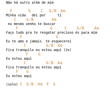
Não há outro além de mim

F
G
C
G/B
Am
Minha vida   dei por      ti

C
G/B
Am
 eu mesmo venho te buscar

F
G
C
G/B
Am
Faço tudo pra te resgatar precioso és para mim

F
G
Eu te amo e jamais  te esquecerei

C
G/B
Am
Fica tranquilo eu estou aqui (2x)

F
G
Eu estou aqui

C
G/B
Am
Fica tranquilo eu estou aqui

F
G
Eu estou aqui

C
G/B
Am
F
G
(solo) 