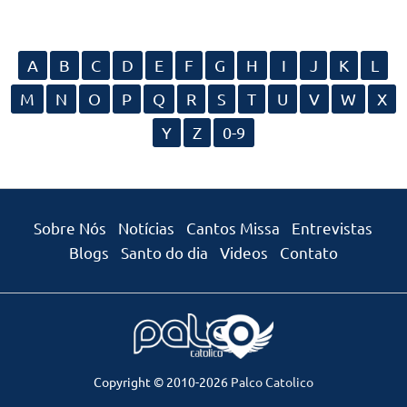
A
B
C
D
E
F
G
H
I
J
K
L
M
N
O
P
Q
R
S
T
U
V
W
X
Y
Z
0-9
Sobre Nós
Notícias
Cantos Missa
Entrevistas
Blogs
Santo do dia
Videos
Contato
Copyright © 2010-2026
Palco Catolico