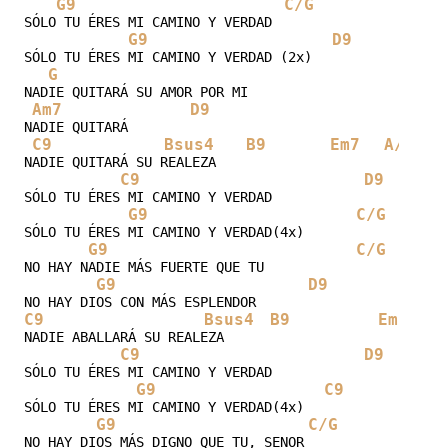
G9
C/G
G
SÓLO TU ÉRES MI CAMINO Y VERDAD

G9
D9
SÓLO TU ÉRES MI CAMINO Y VERDAD (2x)

G
NADIE QUITARÁ SU AMOR POR MI

Am7
D9
NADIE QUITARÁ

C9
Bsus4
B9
Em7
A/C#
NADIE QUITARÁ SU REALEZA

C9
D9
SÓLO TU ÉRES MI CAMINO Y VERDAD

G9
C/G
SÓLO TU ÉRES MI CAMINO Y VERDAD(4x)

G9
C/G
NO HAY NADIE MÁS FUERTE QUE TU

G9
D9
C9
Bsus4
B9
Em7
NADIE ABALLARÁ SU REALEZA

C9
D9
SÓLO TU ÉRES MI CAMINO Y VERDAD

G9
C9
SÓLO TU ÉRES MI CAMINO Y VERDAD(4x)

G9
C/G
NO HAY DIOS MÁS DIGNO QUE TU, SENOR
