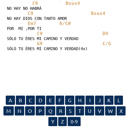
C9
Bsus4
NO HAY NO HABRÁ

C9
Bsus4
B
NO HAY DIOS CON TANTO AMOR

Em7
A/C#
POR  MI ,POR TI

C9
D9
SÓLO TU ÉRES MI CAMINO Y VERDAD

G9
C/G
SÓLO TU ÉRES MI CAMINO Y VERDAD(4x)
A
B
C
D
E
F
G
H
I
J
K
L
M
N
O
P
Q
R
S
T
U
V
W
X
Y
Z
0-9