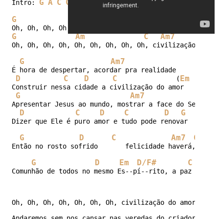
G
A
C
Cm
G
Intro: 
G
Am
C
Am7
D7
G
Am
C
Am7
D7
Oh, Oh, Oh, Oh, Oh, Oh, Oh, Oh, Oh, civilização do am
G
Am7
É hora de despertar, acordar pra realidade

D
C
D
C
Em
Bm
               (
Construir nessa cidade a civilização do amor

G
Am7
Apresentar Jesus ao mundo, mostrar a face do Senhor

D
C
D
C
D
G
Gs
Dizer que Ele é puro amor e tudo pode renovar

G
D
C
Am7
G
G
D
Em
D/F#
C
Am7
Oh, Oh, Oh, Oh, Oh, Oh, Oh, civilização do amor

Andaremos sem nos cansar nas veredas do criador
