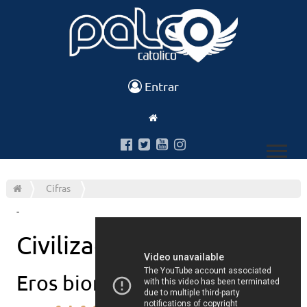
Entrar
Cifras
-
Civilizacao do amor
Eros biondini