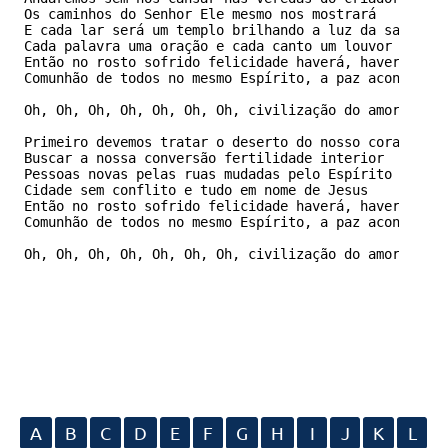
Os caminhos do Senhor Ele mesmo nos mostrará

E cada lar será um templo brilhando a luz da salvação

Cada palavra uma oração e cada canto um louvor

Então no rosto sofrido felicidade haverá, haverá

Comunhão de todos no mesmo Espírito, a paz acontecerá

Oh, Oh, Oh, Oh, Oh, Oh, Oh, civilização do amor

Primeiro devemos tratar o deserto do nosso coração

Buscar a nossa conversão fertilidade interior

Pessoas novas pelas ruas mudadas pelo Espírito

Cidade sem conflito e tudo em nome de Jesus

Então no rosto sofrido felicidade haverá, haverá

Comunhão de todos no mesmo Espírito, a paz acontecerá

Oh, Oh, Oh, Oh, Oh, Oh, Oh, civilização do amor
A
B
C
D
E
F
G
H
I
J
K
L