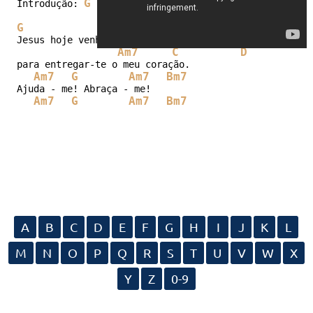
G
D/F#
Em7
Introdução: 
  (4 vezes)

G
D/F#
Em7
Jesus hoje venho a Ti

Am7
C
D
para entregar-te o meu coração.

Am7
G
Am7
Bm7
Ajuda - me! Abraça - me!

Am7
G
Am7
Bm7
A
B
C
D
E
F
G
H
I
J
K
L
M
N
O
P
Q
R
S
T
U
V
W
X
Y
Z
0-9