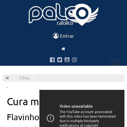
Entrar
Cifras
-
Cura me jesus
Flavinho