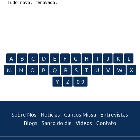
Tudo novo, renovado.
A
B
C
D
E
F
G
H
I
J
K
L
M
N
O
P
Q
R
S
T
U
V
W
X
Y
Z
0-9
Sobre Nós
Notícias
Cantos Missa
Entrevistas
Blogs
Santo do dia
Videos
Contato