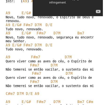
A9
A9
F#m7
D7M
D/E
A9
F#m7
D7M
Bm7
C
Intr:   (
) 
A9
E/G#
F#m7
D7M
Bm7
C#m7
D7M
Novo, tudo novo, renovado, o Espírito de Deus me

A9
E/G#
F#m7
D7M
D/E
A9
E/G#
F#m7
D7M
Bm7
C#
Novo, tudo novo, renovado, segurança eu encontrei no

A9
E/G#
F#m7
D7M
D/E
Tudo novo, renovado.

A9
F#m7
D7M
D/E
Quero viver como as aves do céu, o Espírito de Deus h
F#m7
D7M
D/E
Não temerei se então vacilar, o sustento das minhas a
F#m7
D7M
D/E
Quero viver como as aves do céu, o Espírito de Deus h
F#m7
D7M
D/E
Não temerei se então vacilar, o sustento das minhas a
C#m7
D7M
D/E
A9
A9
E/G#
F#m7
D7M
Bm7
C#m7
D7M