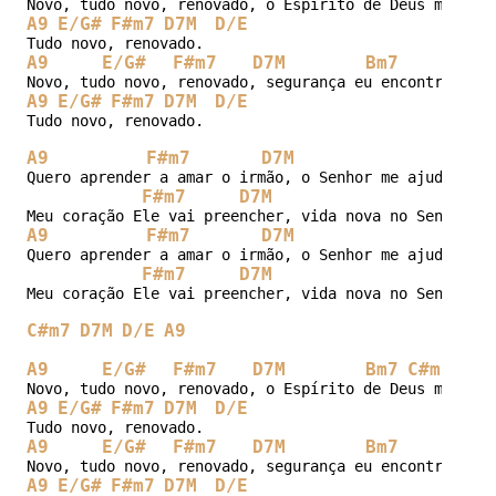
A9
E/G#
F#m7
D7M
D/E
A9
E/G#
F#m7
D7M
Bm7
C#
A9
E/G#
F#m7
D7M
D/E
Tudo novo, renovado.

A9
F#m7
D7M
D/
Quero aprender a amar o irmão, o Senhor me ajudará no
F#m7
D7M
D
A9
F#m7
D7M
D/
Quero aprender a amar o irmão, o Senhor me ajudará no
F#m7
D7M
D
Meu coração Ele vai preencher, vida nova no Senhor vo
C#m7
D7M
D/E
A9
A9
E/G#
F#m7
D7M
Bm7
C#m7
D7M
A9
E/G#
F#m7
D7M
D/E
A9
E/G#
F#m7
D7M
Bm7
C#
A9
E/G#
F#m7
D7M
D/E