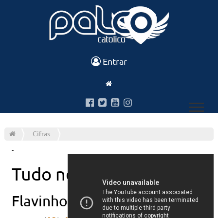
Entrar
Cifras
-
Tudo novo
Flavinho