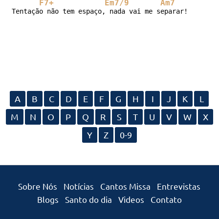
F7+
Em7/9
Am7
C
Tentação não tem espaço, nada vai me separar!
A
B
C
D
E
F
G
H
I
J
K
L
M
N
O
P
Q
R
S
T
U
V
W
X
Y
Z
0-9
Sobre Nós
Notícias
Cantos Missa
Entrevistas
Blogs
Santo do dia
Videos
Contato