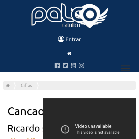
Entrar
Cifras
-
Cancao de ser feliz
Ricardo sa