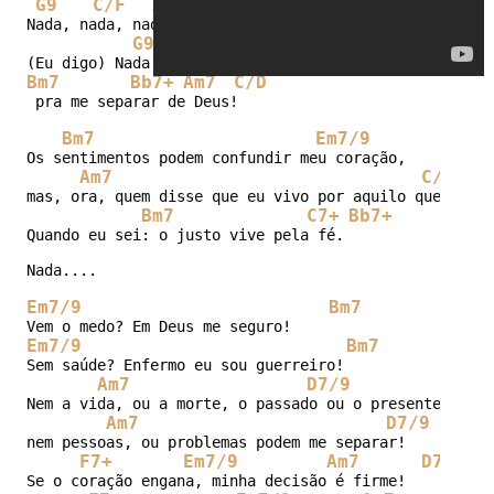
G9
C/F
Am7/11
Em7/9
Bm7/11
C
Nada, nada, nada pode me separar do amor de Deus.

G9
F/G
G/C
Bm7
Bb7+
Am7
C/D
 pra me separar de Deus!

Bm7
Em7/9
Os sentimentos podem confundir meu coração,

Am7
C/D
mas, ora, quem disse que eu vivo por aquilo que eu si
Bm7
C7+
Bb7+
Quando eu sei: o justo vive pela fé.

Nada....

Em7/9
Bm7
Em7/9
Bm7
Sem saúde? Enfermo eu sou guerreiro!

Am7
D7/9
Nem a vida, ou a morte, o passado ou o presente,

Am7
D7/9
nem pessoas, ou problemas podem me separar!

F7+
Em7/9
Am7
D7/9
Se o coração engana, minha decisão é firme!
