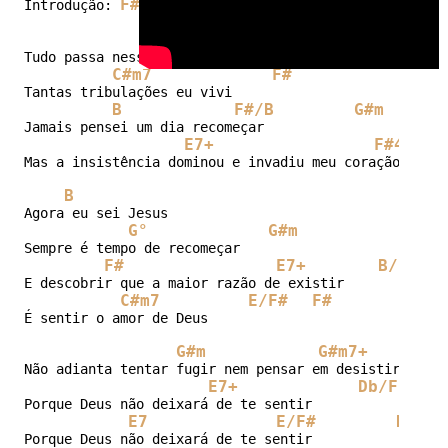
F#/E
E
Eb/G
G#m
E/F#
Introdução: 
B
F#/B
G#
Tudo passa nessa vida eu bem sei 

C#m7
F#
Tantas tribulações eu vivi 

B
F#/B
G#m
Jamais pensei um dia recomeçar 

E7+
F#4
Mas a insistência dominou e invadiu meu coração 

B
Agora eu sei Jesus 

G°
G#m
Sempre é tempo de recomeçar 

F#
E7+
B/D#
E descobrir que a maior razão de existir 

C#m7
E/F#
F#
É sentir o amor de Deus 

G#m
G#m7+
G#
Não adianta tentar fugir nem pensar em desistir 

E7+
Db/F
Porque Deus não deixará de te sentir 

E7
E/F#
B