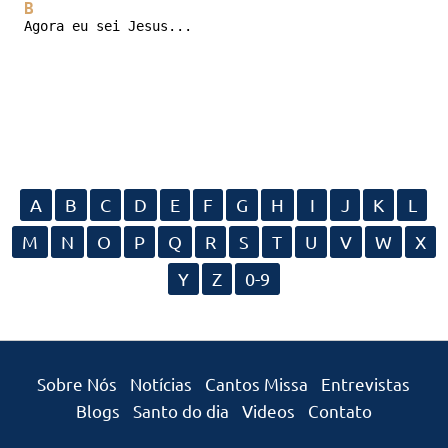
B
Agora eu sei Jesus...
A
B
C
D
E
F
G
H
I
J
K
L
M
N
O
P
Q
R
S
T
U
V
W
X
Y
Z
0-9
Sobre Nós
Notícias
Cantos Missa
Entrevistas
Blogs
Santo do dia
Videos
Contato