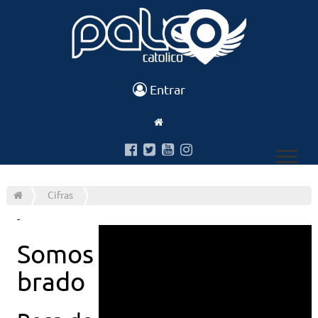
Entrar
Cifras
-
Somos part thiago
brado