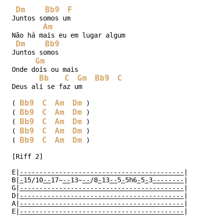
Dm
Bb9
F
Juntos somos um

Am
Não há mais eu em lugar algum

Dm
Bb9
Juntos somos

Gm
Onde dois ou mais

Bb
C
Gm
Bb9
C
Deus ali se faz um

Bb9
C
Am
Dm
( 
 )

Bb9
C
Am
Dm
( 
 )

Bb9
C
Am
Dm
( 
 )

Bb9
C
Am
Dm
( 
 )

Bb9
C
Am
Dm
( 
 )

[Riff 2]

E|
------------------------------------------
|

B|
-
15/10
--
17~
--
13~
--
/8
-
13
--
5
-
5h6
-
5
-
3
--------
|

G|
------------------------------------------
|

D|
------------------------------------------
|

A|
------------------------------------------
|

E|
------------------------------------------
|