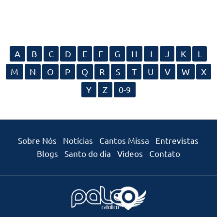
A
B
C
D
E
F
G
H
I
J
K
L
M
N
O
P
Q
R
S
T
U
V
W
X
Y
Z
0-9
Sobre Nós
Notícias
Cantos Missa
Entrevistas
Blogs
Santo do dia
Videos
Contato