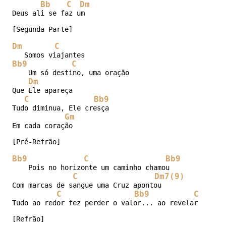
Bb
C
Dm
Deus ali se faz um

[Segunda Parte]

Dm
C
Bb9
C
    Um só destino, uma oração

Dm
Que Ele apareça

C
Bb9
Tudo diminua, Ele cresça

Gm
Em cada coração

[Pré-Refrão]

Bb9
C
Bb9
    Pois no horizonte um caminho chamou

C
Dm7(9)
Com marcas de sangue uma Cruz apontou

C
Bb9
C
Tudo ao redor fez perder o valor... ao revelar o amor
[Refrão]
