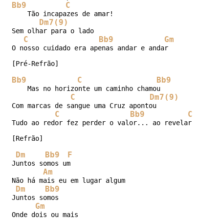
Bb9
C
    Tão incapazes de amar!        

Dm7(9)
Sem olhar para o lado

C
Bb9
Gm
O nosso cuidado era apenas andar e andar

[Pré-Refrão]

Bb9
C
Bb9
    Mas no horizonte um caminho chamou

C
Dm7(9)
Com marcas de sangue uma Cruz apontou

C
Bb9
C
Tudo ao redor fez perder o valor... ao revelar o amor
[Refrão]

Dm
Bb9
F
Juntos somos um

Am
Não há mais eu em lugar algum

Dm
Bb9
Juntos somos

Gm
Onde dois ou mais
