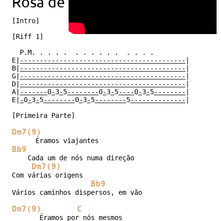
Rosa de saron
[Intro]

[Riff 1]

E|
------------------------------------------
|

B|
------------------------------------------
|

G|
------------------------------------------
|

D|
------------------------------------------
|

A|
-------
0
-
3
-
5
--------
0
-
3
-
5
----
0
-
3
-
5
--------
|

E|
-
0
-
3
-
5
--------
0
-
3
-
5
--------
5
--------------
|
[Primeira Parte]

Dm7(9)
Bb9
    Cada um de nós numa direção

Dm7(9)
Com várias origens

Bb9
Vários caminhos dispersos, em vão

Dm7(9)
C