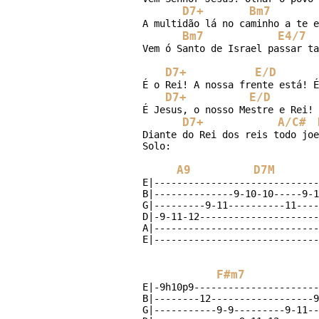
D7+
Bm7
A multidão lá no caminho a te e
Bm7
E4/7
Vem ó Santo de Israel passar ta
D7+
E/D
É o Rei! A nossa frente está! É
D7+
E/D
É Jesus, o nosso Mestre e Rei! 
D7+
A/C#
Diante do Rei dos reis todo joe
A9
D7M
E|-----------------------------
B|--------------9-10-10-----9-1
G|---------9-11----------11----
D|-9-11-12---------------------
A|-----------------------------
F#m7
E|-9h10p9----------------------
B|--------12------------------9
G|-----------9-9---------9-11--