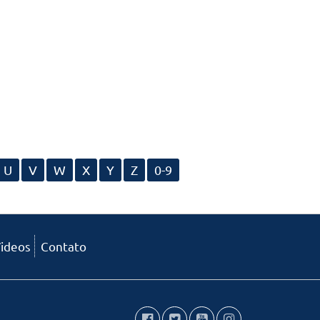
U
V
W
X
Y
Z
0-9
ideos
Contato