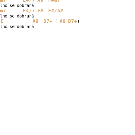
m7
E4/7
A9
F#m7
lho se dobrará.

m7
E4/7
F#
F#/A#
lho se dobrará.

/E
A9
D7+
A9
D7+
 ( 
)

lho se dobrará.
