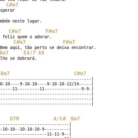
C#m7
sperar

mbém neste lugar.

C#m7
F#m7
 feliz quem o adorar.

C#m7
F#m7
Bem aqui, tão perto se deixa encontrar.

Bm7
E4/7
A9
lho se dobrará.

Bm7
C#m7
-------------------------------------|

0-10----9-10-10----9-10-10-12/14-----|

-----11---------11---------------9-9-|

-------------------------------------|

-------------------------------------|

D7M
A/C#
Bm7
----------------------------|

-10-10--10-10-10-9----------|

-------------------11-11-9--|
