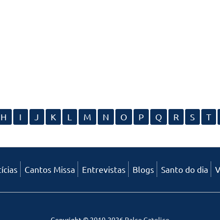
H
I
J
K
L
M
N
O
P
Q
R
S
T
ícias
Cantos Missa
Entrevistas
Blogs
Santo do dia
V
Copyright © 2010-2026
Palco Catolico