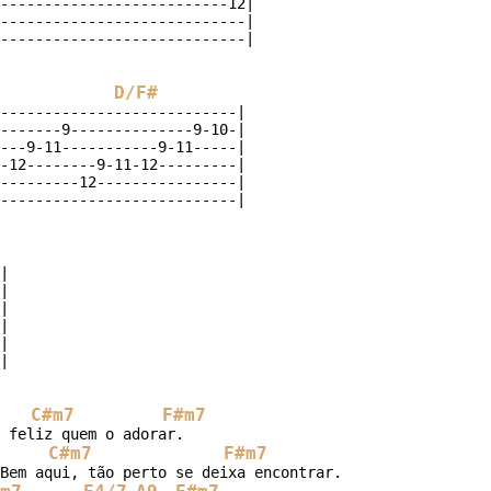
--------------------------12|

----------------------------|

D/F#
---------------------------|

-------9--------------9-10-|

---9-11-----------9-11-----|

-12--------9-11-12---------|

---------12----------------|











C#m7
F#m7
 feliz quem o adorar.

C#m7
F#m7
Bem aqui, tão perto se deixa encontrar.
