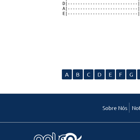
D|----------------------------|

A|----------------------------|

A
B
C
D
E
F
G
Sobre Nós
Not