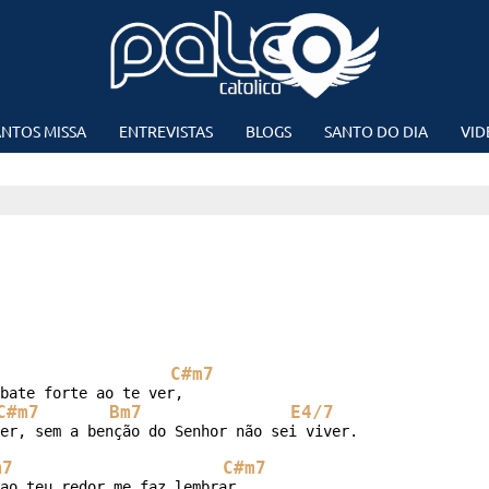
NTOS MISSA
ENTREVISTAS
BLOGS
SANTO DO DIA
VID
C#m7
bate forte ao te ver,

C#m7
Bm7
E4/7
er, sem a benção do Senhor não sei viver.

m7
C#m7
ao teu redor me faz lembrar
