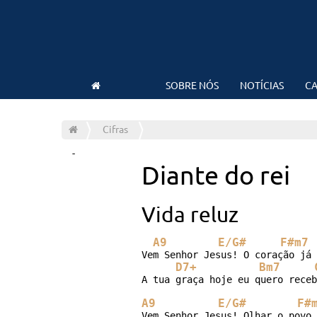
SOBRE NÓS
NOTÍCIAS
CA
Cifras
-
Diante do rei
Vida reluz
A9
E/G#
F#m7
Vem Senhor Jesus! O coração já 
D7+
Bm7
A tua graça hoje eu quero receb
A9
E/G#
F#
Vem Senhor Jesus! Olhar o povo 