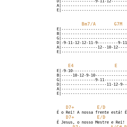
D|---------------9-11-12-------
A|-----------------------------
Bm7/A
G7M
E|-----------------------------
B|-----------------------------
G|-----------------------------
D|-9-11-12-12-11-9---------9-11
A|----------------12--10-12----
E4
E
E|-9-10------------------------|
B|-----10-12-9-10--------------|
G|---------------9-11----------|
D|--------------------11-12-9--|
A|-----------------------------|
D7+
E/D
É o Rei! A nossa frente está! É
D7+
E/D
É Jesus, o nosso Mestre e Rei! 