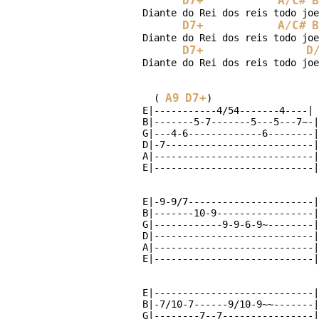
D7+
A/C#
B
Diante do Rei dos reis todo joe
D7+
A/C#
B
Diante do Rei dos reis todo joe
D7+
D
Diante do Rei dos reis todo joe
A9
D7+
  ( 
E|-----------4/54-------4----|

B|-------5-7-------5---5---7~-|

G|---4-6-------------6--------|

D|-7--------------------------|

A|----------------------------|

E|-9-9/7----------------------|

B|-------10-9-----------------|

G|------------9-9-6-9~--------|

D|----------------------------|

A|----------------------------|

E|----------------------------|

B|-7/10-7------9/10-9~~-------|

G|--------7--7----------------|
