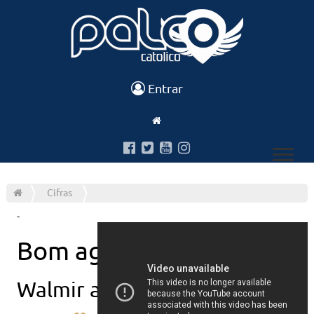
Entrar
Cifras
-
Bom agradavel
Walmir alencar