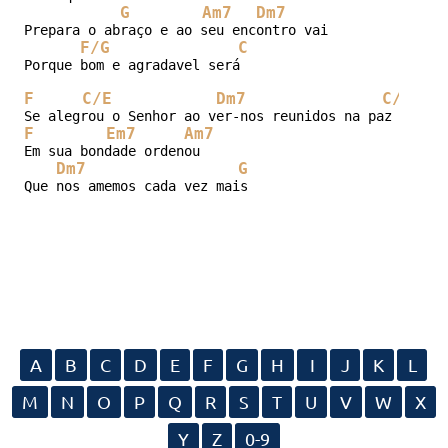
G
Am7
Dm7
Prepara o abraço e ao seu encontro vai

F/G
C
Porque bom e agradavel será

F
C/E
Dm7
C/E
F
Em7
Am7
Em sua bondade ordenou

Dm7
G
Que nos amemos cada vez mais
A
B
C
D
E
F
G
H
I
J
K
L
M
N
O
P
Q
R
S
T
U
V
W
X
Y
Z
0-9