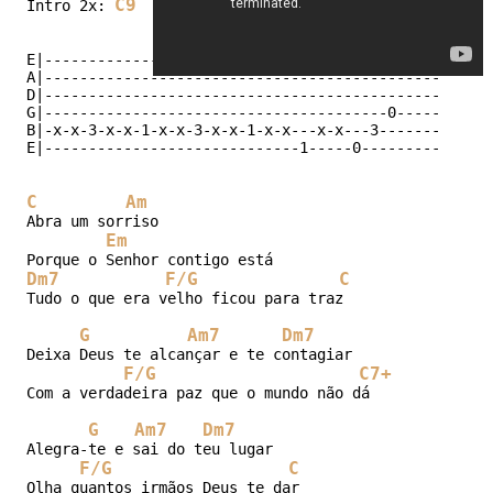
C9
G
Am7
Dm7
F
Intro 2x: 
E|-----------------------------------------------|

A|-----------------------------------------------|

D|-----------------------------------------------|

G|---------------------------------------0-------| (2
B|-x-x-3-x-x-1-x-x-3-x-x-1-x-x---x-x---3---------|

C
Am
Abra um sorriso

Em
Dm7
F/G
C
Tudo o que era velho ficou para traz

G
Am7
Dm7
Deixa Deus te alcançar e te contagiar

F/G
C7+
Com a verdadeira paz que o mundo não dá

G
Am7
Dm7
Alegra-te e sai do teu lugar

F/G
C
Olha quantos irmãos Deus te dar
