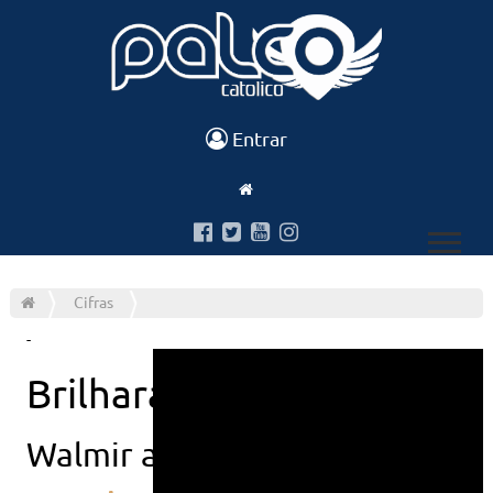
Entrar
Cifras
-
Brilhara
Walmir alencar