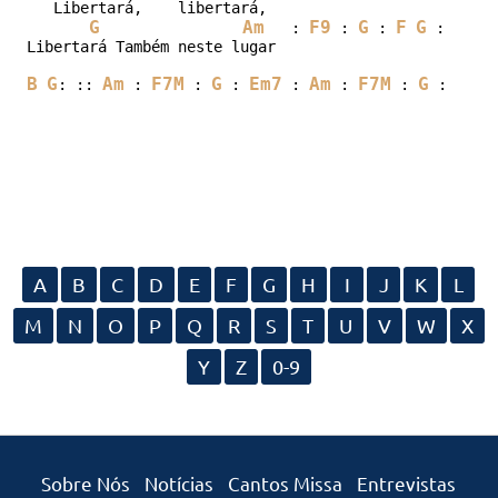
   Libertará,    libertará,

G
Am
F9
G
F
G
Am
   : 
 : 
 : 
 : 
 :
Libertará Também neste lugar

B
G
Am
F7M
G
Em7
Am
F7M
G
Gsu
: :: 
 : 
 : 
 : 
 : 
 : 
 : 
 : 
A
B
C
D
E
F
G
H
I
J
K
L
M
N
O
P
Q
R
S
T
U
V
W
X
Y
Z
0-9
Sobre Nós
Notícias
Cantos Missa
Entrevistas