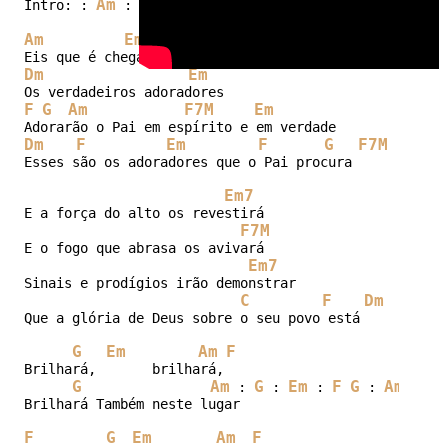
Am
G
Em
F
G
Am
G
Em
F
F7M
Intro: : 
 : 
 : 
 : 
 : 
 : 
 : 
 : 
Am
Em
Dm
Em
F
G
Am
F7M
Em
Dm
F
Em
F
G
F7M
Esses são os adoradores que o Pai procura

Em7
E a força do alto os revestirá

F7M
E o fogo que abrasa os avivará

Em7
Sinais e prodígios irão demonstrar

C
F
Dm
Que a glória de Deus sobre o seu povo está

G
Em
Am
F
Brilhará,       brilhará,

G
Am
G
Em
F
G
Am
G
 : 
 : 
 : 
 : 
 : 
Brilhará Também neste lugar

F
G
Em
Am
F