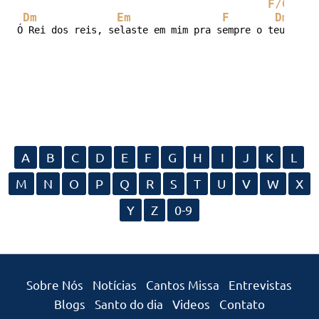
F/G
C
Dm
Em
F
Dm
B
Ó Rei dos reis, selaste em mim pra sempre o teu amor
A
B
C
D
E
F
G
H
I
J
K
L
M
N
O
P
Q
R
S
T
U
V
W
X
Y
Z
0-9
Sobre Nós
Notícias
Cantos Missa
Entrevistas
Blogs
Santo do dia
Videos
Contato