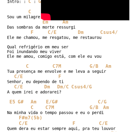
C
G
Gsus4
Dm
F
G
C
G
Am
Dm
Intro: : 
 : 
 : 
 : 
 : 
 : 
 : 
C
Am
Sou um milagre, renasci

Em
Am
Das sombras da morte ressurgi

F
C/E
Dm
Csus4/G
Ele me chamou, me resgatou, me restaurou

Qual refrigério em meu ser

Foi inundando meu viver

Ele me amou, comigo está, com ele eu vou

C
C7M
G/B
Am
Tua presença me envolve e me leva a seguir

C/E
F
Senhor, eu dependo de ti

C/E
Dm
Dm/C
Csus4/G
A quem irei e adorarei?

E5
G#
Am
E/G#
C/G
C
C7M
G/B
Am
Na minha vida o tempo passou e eu o perdi

F#m7(5b)
C/E
F
C/E
Quem dera eu estar sempre aqui, pra teu louvor
