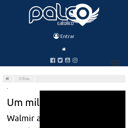
Entrar
Cifras
-
Um milagre
Walmir alencar