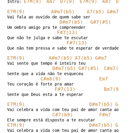
E7M(9)
Am7
D7(9)
E7M(9)
Am7
D7(9)
Intro: 
E7M(9)
A#m7(b5)
A7(b5)
G#m7
Vai fala ao ouvido de quem sabe ser

D#m7(b5)
G#7(#5)
C#m7(
Um ombro amigo pra te compreender

F#7(13)
Bm7(9
Que não te julga e sabe te escutar

F#7(13)
D
Que não tem pressa e sabe te esperar de verdade

E7M(9)
A#m7(b5)
A7(b5)
G#m7
Vai sente que tempo é inteiro teu

D#m7(b5)
G#7(#5)
C#m7(9)
Sente que a vida não te esqueceu

C#m6(9)
Em7
Teu coração é forte pra amar

F#7(13)
Bm7(9)
C7(
Sente que Deus esta a te esperar                de sa
E7M(9)
D#m7(b5)
G#7(#5
Vai celebra a vida com teu pai de amor canta ao teu S
C#7(b9)
F#m7
B7(b9
E7M(9)
D#m7(b5)
G#7(#5
Vai celebra a vida com teu pai de amor canta ao teu S