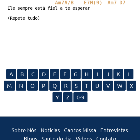
Am7A/B
E7M(9)
Am7
D7(9)
Ele sempre está fiel a te esperar

(Repete tudo)
A
B
C
D
E
F
G
H
I
J
K
L
M
N
O
P
Q
R
S
T
U
V
W
X
Y
Z
0-9
Sobre Nós
Notícias
Cantos Missa
Entrevistas
Blogs
Santo do dia
Videos
Contato