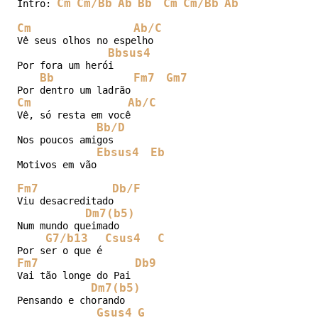
Cm
Cm/Bb
Ab
Bb
Cm
Cm/Bb
Ab
Intro: 
Cm
Ab/C
Vê seus olhos no espelho

Bbsus4
Por fora um herói

Bb
Fm7
Gm7
Cm
Ab/C
Vê, só resta em você

Bb/D
Nos poucos amigos

Ebsus4
Eb
Motivos em vão

Fm7
Db/F
Viu desacreditado

Dm7(b5)
Num mundo queimado

G7/b13
Csus4
C
Fm7
Db9
Vai tão longe do Pai

Dm7(b5)
Pensando e chorando

Gsus4
G