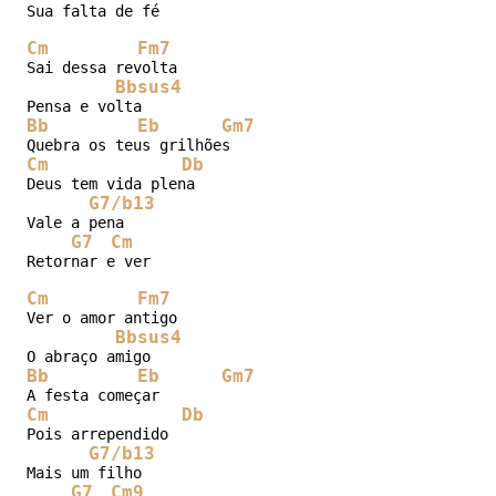
Sua falta de fé

Cm
Fm7
Sai dessa revolta

Bbsus4
Bb
Eb
Gm7
Cm
Db
Deus tem vida plena

G7/b13
Vale a pena

G7
Cm
Retornar e ver

Cm
Fm7
Ver o amor antigo

Bbsus4
Bb
Eb
Gm7
Cm
Db
Pois arrependido

G7/b13
Mais um filho

G7
Cm9