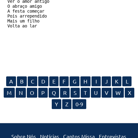
Ver o amor antigo

O abraço amigo

A festa começar

Pois arrependido

Mais um filho

Volta ao lar
A
B
C
D
E
F
G
H
I
J
K
L
M
N
O
P
Q
R
S
T
U
V
W
X
Y
Z
0-9
Sobre Nós
Notícias
Cantos Missa
Entrevistas