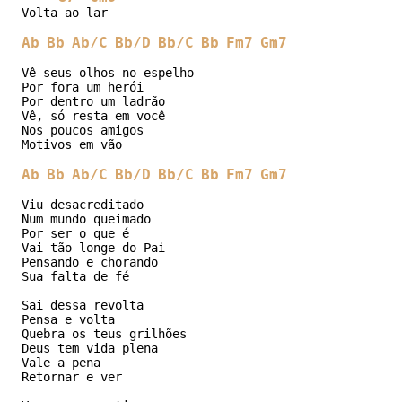
Volta ao lar

Ab
Bb
Ab/C
Bb/D
Bb/C
Bb
Fm7
Gm7
Vê seus olhos no espelho

Por fora um herói

Por dentro um ladrão

Vê, só resta em você

Nos poucos amigos

Motivos em vão

Ab
Bb
Ab/C
Bb/D
Bb/C
Bb
Fm7
Gm7
Viu desacreditado

Num mundo queimado

Por ser o que é

Vai tão longe do Pai

Pensando e chorando

Sua falta de fé

Sai dessa revolta

Pensa e volta

Quebra os teus grilhões

Deus tem vida plena

Vale a pena

Retornar e ver
