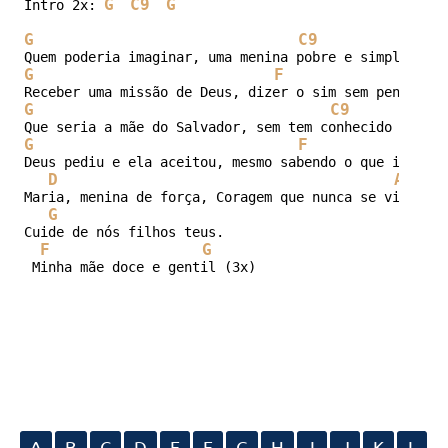
G
C9
G
Intro 2x: 
G
C9
G
G
F
G
G
C9
G
F
Deus pediu e ela aceitou, mesmo sabendo o que ia enfr
D
Am
Maria, menina de força, Coragem que nunca se viu

G
Cuide de nós filhos teus.

F
G
 Minha mãe doce e gentil (3x)
A
B
C
D
E
F
G
H
I
J
K
L