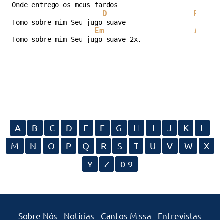
Onde entrego os meus fardos

D
F#
Tomo sobre mim Seu jugo suave

Em
A
Tomo sobre mim Seu jugo suave 2x.
A
B
C
D
E
F
G
H
I
J
K
L
M
N
O
P
Q
R
S
T
U
V
W
X
Y
Z
0-9
Sobre Nós
Notícias
Cantos Missa
Entrevistas