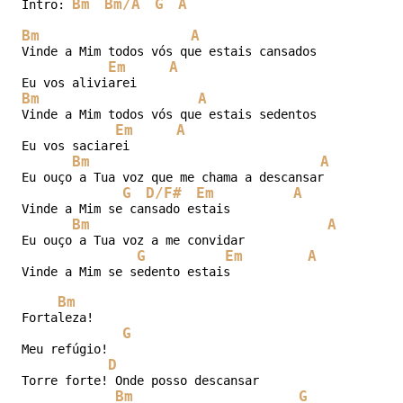
Bm
Bm/A
G
A
Intro: 
Bm
A
Vinde a Mim todos vós que estais cansados

Em
A
Bm
A
Vinde a Mim todos vós que estais sedentos

Em
A
Eu vos saciarei

Bm
A
Eu ouço a Tua voz que me chama a descansar

G
D/F#
Em
A
Vinde a Mim se cansado estais

Bm
A
Eu ouço a Tua voz a me convidar

G
Em
A
Vinde a Mim se sedento estais

Bm
Fortaleza!

G
Meu refúgio!

D
F#
Torre forte! Onde posso descansar

Bm
G