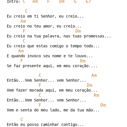
C
Am
F
Dm
G
G7
Intro: 
C
Eu creio em ti Senhor, eu creio...

Am
Eu creio no teu amor, eu creio...

F
Dm
Eu creio na tua palavra, nas tuas promessas...

C
Eu creio que estas comigo o tempo todo...

Am
E quando invoco seu nome e te louvo...

F
Dm
Se faz presente aqui, em meu coração....

C
Am
Então...Vem Senhor... vem Senhor...

F
Dm
Vem fazer morada aqui, em meu coração...

C
Am
Então...Vem Senhor... vem Senhor...

F
Dm
Vem e senta do meu lado, me da tua mão...

C