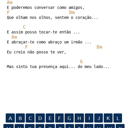
Am
F
Dm
Que olham nos olhos, sentem o coração...

C
E assim posso tocar-te então ...

Am
E abraçar-te como abraço um irmão ...

F
Dm
Eu creio não posso te ver,

G
Mas sinto tua presença aqui... do meu lado...
A
B
C
D
E
F
G
H
I
J
K
L