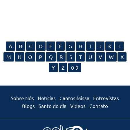
A
B
C
D
E
F
G
H
I
J
K
L
M
N
O
P
Q
R
S
T
U
V
W
X
Y
Z
0-9
Sobre Nós
Notícias
Cantos Missa
Entrevistas
Blogs
Santo do dia
Videos
Contato