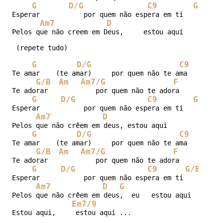
G
D/G
C9
G/B
Esperar           por quem não espera em ti

Am7
D
Pelos que não creem em Deus,     estou aqui

 (repete tudo)

G
D/G
C9
Te amar    (te amar)     por quem não te ama

G/B
Am
Am7/G
F
D
Te adorar            por quem não te adora

G
D/G
C9
G/B
Esperar           por quem não espera em ti

Am7
D
Pelos que não crêem em deus, estou aqui

G
D/G
C9
Te amar    (te amar)     por quem não te ama

G/B
Am
Am7/G
F
D
Te adorar            por quem não te adora

G
D/G
C9
G/B
Esperar           por quem não espera em ti

Am7
D
G
Pelos que não crêem em deus,  eu   estou aqui

Em7/9
Estou aqui,     estou aqui ...