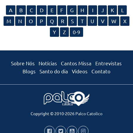
A
B
C
D
E
F
G
H
I
J
K
L
M
N
O
P
Q
R
S
T
U
V
W
X
Y
Z
0-9
Sobre Nós
Notícias
Cantos Missa
Entrevistas
Blogs
Santo do dia
Videos
Contato
Copyright © 2010-2026
Palco Catolico