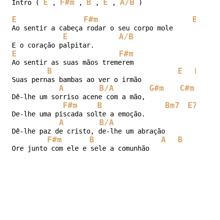
E
F#m
B
E
A/B
Intro ( 
 , 
 , 
 , 
 , 
 )

E
F#m
B
Ao sentir a cabeça rodar o seu corpo mole 

E
A/B
E
F#m
Ao sentir as suas mãos tremerem 

B
E
E7
Suas pernas bambas ao ver o irmão 

A
B/A
G#m
C#m
Dê-lhe um sorriso acene com a mão, 

F#m
B
Bm7
E7
De-lhe uma piscada solte a emoção.

A
B/A
G#m
Dê-lhe paz de cristo, de-lhe um abração

F#m
B
A
B
E
Ore junto com ele e sele a comunhão