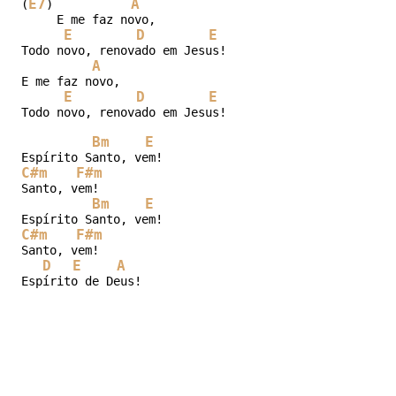
E7
A
(
)           
     E me faz novo,

E
D
E
Todo novo, renovado em Jesus!

A
E me faz novo,

E
D
E
Todo novo, renovado em Jesus!

Bm
E
C#m
F#m
Santo, vem!

Bm
E
C#m
F#m
Santo, vem!

D
E
A
Espírito de Deus!