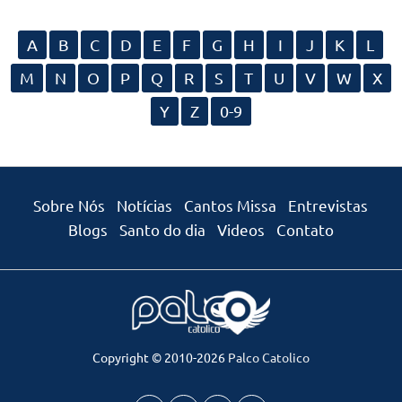
A
B
C
D
E
F
G
H
I
J
K
L
M
N
O
P
Q
R
S
T
U
V
W
X
Y
Z
0-9
Sobre Nós
Notícias
Cantos Missa
Entrevistas
Blogs
Santo do dia
Videos
Contato
Copyright © 2010-2026
Palco Catolico