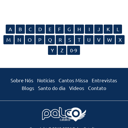
A
B
C
D
E
F
G
H
I
J
K
L
M
N
O
P
Q
R
S
T
U
V
W
X
Y
Z
0-9
Sobre Nós
Notícias
Cantos Missa
Entrevistas
Blogs
Santo do dia
Videos
Contato