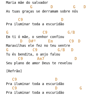
Maria mãe do salvador 

G
D
G
D
As tuas graças se derramam sobre nós

C9
D
Pra iluminar toda a escuridão 

G
C9
G/B
Em ti ó mãe, o senhor confiou

D
D#º
Em
C9
D
G
C9
G/B
D
Tu és bendita, o anjo falou

C9
Am7
D
Seu plano de amor Deus te revelou 

[Refrão]

C9
D
Pra iluminar toda a escuridão 

C9
D
G
Pra iluminar toda a escuridão