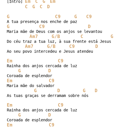
Em
C
G
Em
[Intro] 
C
G
C
D
G
C9
G
C9
G
C9
D
Maria mãe de Deus com os anjos se levantou 

Am7
G/B
C
G/B
Do céu traz a tua luz, à sua frente está Jesus 

Am7
G/B
C9
D
Ao seu povo intercedeu e Jesus atendeu 

Em
C9
Rainha dos anjos cercada de luz

G
D
Em
C9
Maria mãe do salvador 

G
D
G
D
As tuas graças se derramam sobre nós

Em
C9
Rainha dos anjos cercada de luz

G
D
Em
C9