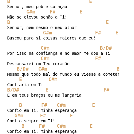
B
E
Senhor, meu pobre coração

G#m
F#
E
B
E
Senhor, nem mesmo o meu olhar

G#m
F#
E
Buscou para si coisas maiores que eu!

C#m
B/D#
Por isso na confiança e no amor me dou a Ti

C#m
F#
Descansarei em Teu coração

B/D#
C#m
B/D#
Mesmo que todo mal do mundo eu viesse a cometer

E
C#m
B/D#
E
F#
E em teus braços eu me lançaria

B
F#
C#m
E
Confio em Ti, minha esperança

G#m
F#
E
Confio sempre em Ti!

B
F#
C#m
E
Confio em Ti, minha esperança
