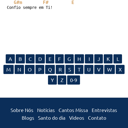
G#m
F#
E
Confio sempre em Ti!
A
B
C
D
E
F
G
H
I
J
K
L
M
N
O
P
Q
R
S
T
U
V
W
X
Y
Z
0-9
Sobre Nós
Notícias
Cantos Missa
Entrevistas
Blogs
Santo do dia
Videos
Contato