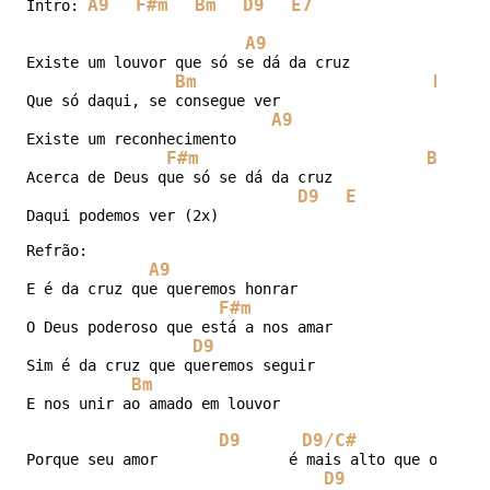
A9
F#m
Bm
D9
E7
Intro: 
A9
Existe um louvor que só se dá da cruz

Bm
D9
Que só daqui, se consegue ver

A9
Existe um reconhecimento

F#m
Bm
Acerca de Deus que só se dá da cruz

D9
E
Daqui podemos ver (2x)

Refrão:

A9
E
E é da cruz que queremos honrar

F#m
O Deus poderoso que está a nos amar

D9
Sim é da cruz que queremos seguir

Bm
E
E nos unir ao amado em louvor

D9
D9/C#
Porque seu amor               é mais alto que o céu

D9