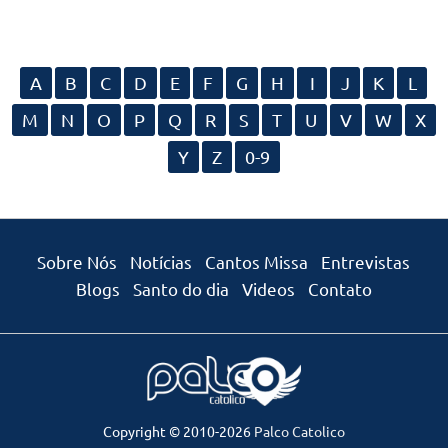
A
B
C
D
E
F
G
H
I
J
K
L
M
N
O
P
Q
R
S
T
U
V
W
X
Y
Z
0-9
Sobre Nós
Notícias
Cantos Missa
Entrevistas
Blogs
Santo do dia
Videos
Contato
Copyright © 2010-2026
Palco Catolico