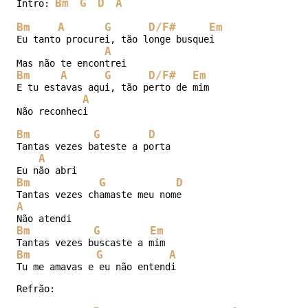
Bm
G
D
A
Intro: 
Bm
A
G
D/F#
Em
Eu tanto procurei, tão longe busquei

A
Bm
A
G
D/F#
Em
E tu estavas aqui, tão perto de mim

A
Não reconheci

Bm
G
D
Tantas vezes bateste a porta

A
Bm
G
D
A
Bm
G
Em
Bm
G
A
Tu me amavas e eu não entendi

Refrão:
