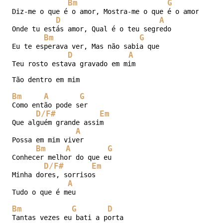
Bm
G
Diz-me o que é o amor, Mostra-me o que é o amor

D
A
Onde tu estás amor, Qual é o teu segredo

Bm
G
Eu te esperava ver, Mas não sabia que

D
A
Teu rosto estava gravado em mim

Tão dentro em mim

Bm
A
G
Como então pode ser

D/F#
Em
Que alguém grande assim

A
Possa em mim viver

Bm
A
G
Conhecer melhor do que eu

D/F#
Em
Minha dores, sorrisos

A
Tudo o que é meu

Bm
G
D
Tantas vezes eu bati a porta
