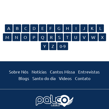
A
B
C
D
E
F
G
H
I
J
K
L
M
N
O
P
Q
R
S
T
U
V
W
X
Y
Z
0-9
Sobre Nós
Notícias
Cantos Missa
Entrevistas
Blogs
Santo do dia
Videos
Contato