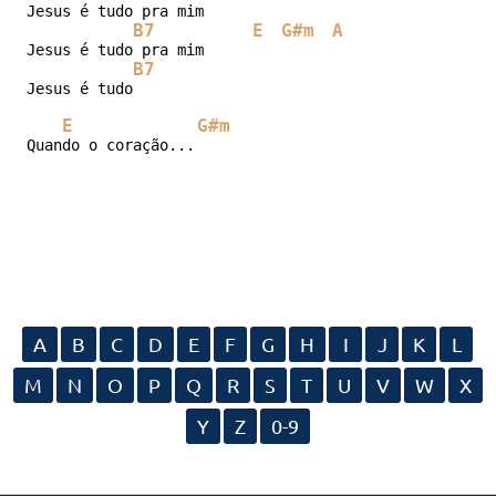
Jesus é tudo pra mim 

B7
E
G#m
A
Jesus é tudo pra mim 

B7
Jesus é tudo 

E
G#m
Quando o coração...
A
B
C
D
E
F
G
H
I
J
K
L
M
N
O
P
Q
R
S
T
U
V
W
X
Y
Z
0-9