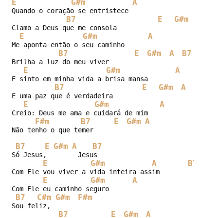
E
G#m
A
Quando o coração se entristece 

B7
E
G#m
A
B
Clamo a Deus que me consola 

E
G#m
A
Me aponta então o seu caminho 

B7
E
G#m
A
B7
Brilha a luz do meu viver 

E
G#m
A
E sinto em minha vida a brisa mansa 

B7
E
G#m
A
B7
E uma paz que é verdadeira 

E
G#m
A
Creio: Deus me ama e cuidará de mim 

F#m
B7
E
G#m
A
Não tenho o que temer 

B7
E
G#m
A
B7
Só Jesus,        Jesus 

E
G#m
A
B7
Com Ele vou viver a vida inteira assim 

E
G#m
A
Com Ele eu caminho seguro 

B7
C#m
G#m
F#m
Sou feliz, 

B7
E
G#m
A