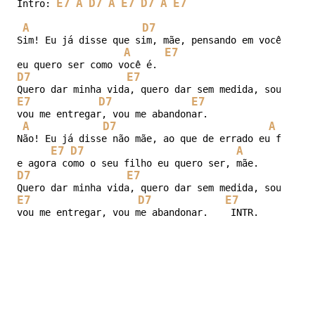
E7
A
D7
A
E7
D7
A
E7
Intro: 
A
D7
A
Sim! Eu já disse que sim, mãe, pensando em você, Mari
A
E7
D7
E7
E7
D7
E7
vou me entregar, vou me abandonar.

A
D7
A
Não! Eu já disse não mãe, ao que de errado eu fiz,

E7
D7
A
D7
E7
E7
D7
E7
vou me entregar, vou me abandonar.    INTR.