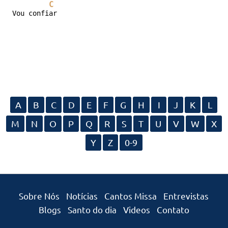
C
Vou confiar
A
B
C
D
E
F
G
H
I
J
K
L
M
N
O
P
Q
R
S
T
U
V
W
X
Y
Z
0-9
Sobre Nós
Notícias
Cantos Missa
Entrevistas
Blogs
Santo do dia
Videos
Contato