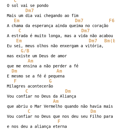
C
O sol vai se pondo

Dm7
Mais um dia vai chegando ao fim

Em
Dm7
F6
A chama da esperança ainda queima no coração

C
Dm7
A estrada é muito longa, mas a vida não acabou

Em
Dm7
Bm(b13)
Eu sei, meus olhos não enxergam a vitória,

G/B
mas existe um Deus de amor

Am
que me ensina a não perder a fé

Dm
Am
E mesmo se a fé é pequena

F
G
Milagres acontecerão

C
Dm
Vou confiar no Deus da Aliança

Am
F
que abriu o Mar Vermelho quando não havia mais saída

C
Dm
Vou confiar no Deus que nos deu seu Filho para nos sa
F
e nos deu a aliança eterna
