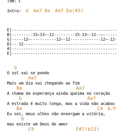
Tom: C

G
Am7
Bm
Am7
Em(#5)
Intro:  
E|---------------------------------------------------
B|---------15—13~-12---------15-13~-12--—------15-13~
G|-----12~-----------12~-12-------------12~-12-------
D|---12----------------------------------------------
A|---------------------------------------------------
G
O sol vai se pondo

Am7
Mais um dia vai chegando ao fim

Bm
Am7
E
A chama da esperança ainda queima no coração

G
Am7
A estrada é muito longa, mas a vida não acabou

Bm
C9
D/F#
Em(
Eu sei, meus olhos não enxergam a vitória,

D
mas existe um Deus de amor

C9
F#7(b13)