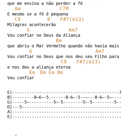
que me ensina a não perder a fé

Am
C7M
E mesmo se a fé é pequena

C9
D
F#7(b13)
Milagres acontecerão

G
Am7
Vou confiar no Deus da Aliança

Bm
C
que abriu o Mar Vermelho quando não havia mais saída

G
Am7
Vou confiar no Deus que nos deu seu Filho para nos sa
C9
F#7(b13)
e nos deu a aliança eterna

Em
Dm
Em
Dm
Vou confiar

E|--------------------------------------------7-8-7-8
B|---------8—6~-5-------8-6~-5--—---8-6~-5—----------
G|-----5~----------5~-5--------5~-5---------5--------
D|---5-----------------------------------------------
A|---------------------------------------------------