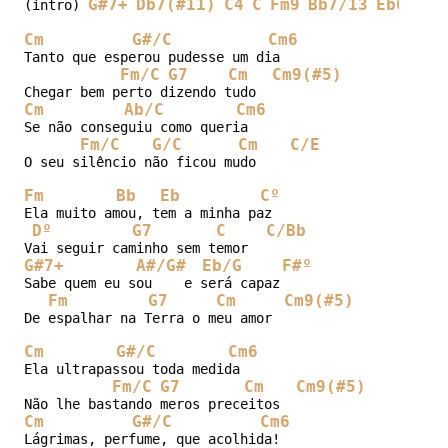
G#7+
Db7(#11)
C4
C
Fm9
Bb7/13
Eb6
F/G
(intro) 
Cm
G#/C
Cm6
Tanto que esperou pudesse um dia

Fm/C
G7
Cm
Cm9(#5)
Cm
Ab/C
Cm6
Se não conseguiu como queria

Fm/C
G/C
Cm
C/E
O seu silêncio não ficou mudo

Fm
Bb
Eb
Cº
Ela muito amou, tem a minha paz

Dº
G7
C
C/Bb
G#7+
A#/G#
Eb/G
F#º
Sabe quem eu sou    e será capaz

Fm
G7
Cm
Cm9(#5)
De espalhar na Terra o meu amor

Cm
G#/C
Cm6
Ela ultrapassou toda medida

Fm/C
G7
Cm
Cm9(#5)
Cm
G#/C
Cm6
Lágrimas, perfume, que acolhida!
