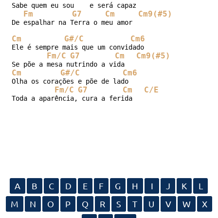
Sabe quem eu sou    e será capaz

Fm
G7
Cm
Cm9(#5)
De espalhar na Terra o meu amor

Cm
G#/C
Cm6
Ele é sempre mais que um convidado

Fm/C
G7
Cm
Cm9(#5)
Cm
G#/C
Cm6
Olha os corações e põe de lado

Fm/C
G7
Cm
C/E
Toda a aparência, cura a ferida
A
B
C
D
E
F
G
H
I
J
K
L
M
N
O
P
Q
R
S
T
U
V
W
X