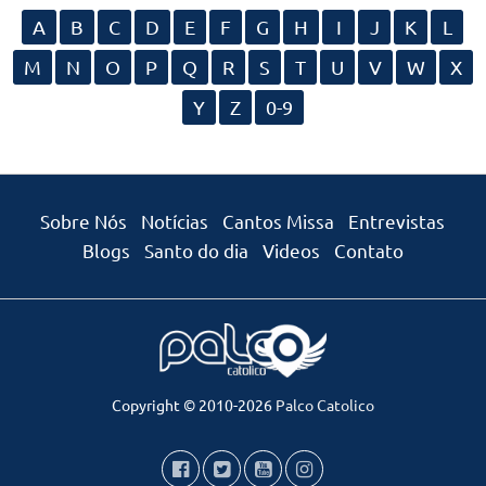
A
B
C
D
E
F
G
H
I
J
K
L
M
N
O
P
Q
R
S
T
U
V
W
X
Y
Z
0-9
Sobre Nós
Notícias
Cantos Missa
Entrevistas
Blogs
Santo do dia
Videos
Contato
Copyright © 2010-2026
Palco Catolico