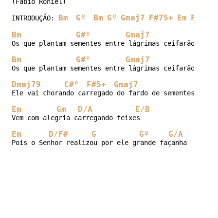
(Fábio Roniel)

Bm
Gº
Bm
Gº
Gmaj7
F#75+
Em
F#
INTRODUÇÃO: 
Bm
G#º
Gmaj7
F#5+
Os que plantam sementes entre lágrimas ceifarão alegr
Bm
G#º
Gmaj7
F#5+
Os que plantam sementes entre lágrimas ceifarão alegr
Dmaj79
C#º
F#5+
Gmaj7
F#4
Ele vai chorando carregado do fardo de sementes

Em
Gm
D/A
E/B
Vem com alegria carregando feixes

Em
D/F#
G
Gº
G/A
F/A
Pois o Senhor realizou por ele grande façanha