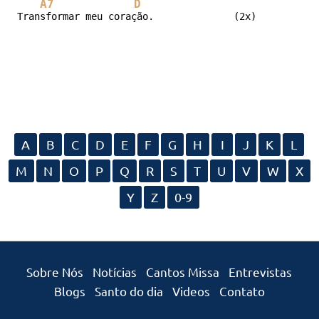
A7
D
Transformar meu coração.              (2x)
A
B
C
D
E
F
G
H
I
J
K
L
M
N
O
P
Q
R
S
T
U
V
W
X
Y
Z
0-9
Sobre Nós
Notícias
Cantos Missa
Entrevistas
Blogs
Santo do dia
Videos
Contato