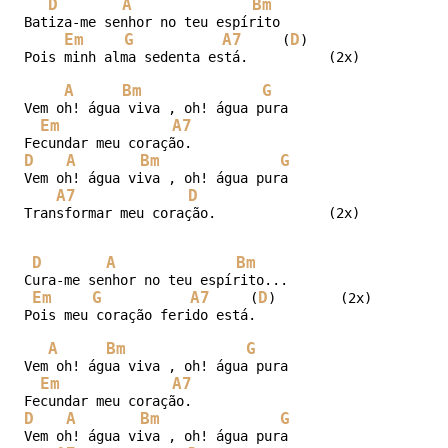
D
A
Bm
Batiza-me senhor no teu espírito

Em
G
A7
D
     (
)

Pois minh alma sedenta está.          (2x) 

A
Bm
G
Vem oh! água viva , oh! água pura

Em
A7
D
A
Bm
G
Vem oh! água viva , oh! água pura

A7
D
Transformar meu coração.              (2x)

D
A
Bm
Cura-me senhor no teu espírito...

Em
G
A7
D
     (
)        (2x)

Pois meu coração ferido está.

A
Bm
G
Vem oh! água viva , oh! água pura

Em
A7
D
A
Bm
G
Vem oh! água viva , oh! água pura
