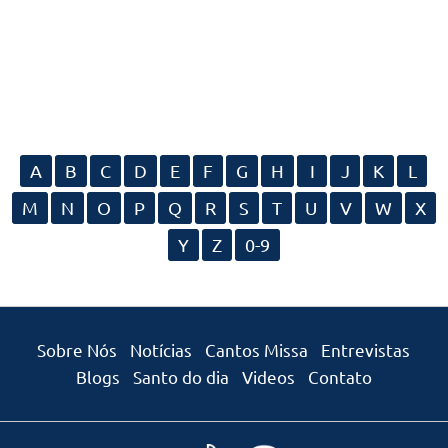
A
B
C
D
E
F
G
H
I
J
K
L
M
N
O
P
Q
R
S
T
U
V
W
X
Y
Z
0-9
Sobre Nós
Notícias
Cantos Missa
Entrevistas
Blogs
Santo do dia
Videos
Contato