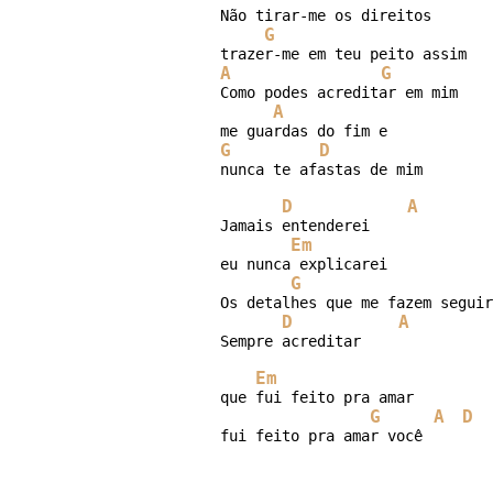
Não tirar-me os direitos

G
A
G
Como podes acreditar em mim

A
G
D
nunca te afastas de mim

D
A
Jamais entenderei

Em
eu nunca explicarei

G
Os detalhes que me fazem seguir

D
A
Sempre acreditar

Em
que fui feito pra amar

G
A
D
fui feito pra amar você