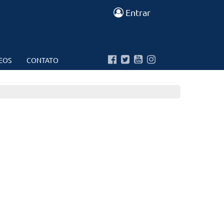
Entrar
EOS
CONTATO