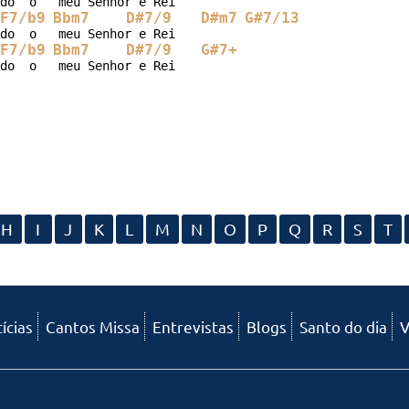
F7/b9
Bbm7
D#7/9
D#m7
G#7/13
F7/b9
Bbm7
D#7/9
G#7+
do  o   meu Senhor e Rei
H
I
J
K
L
M
N
O
P
Q
R
S
T
ícias
Cantos Missa
Entrevistas
Blogs
Santo do dia
V