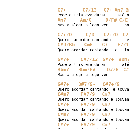
G7+
C7/13
G7+
Am7
B
Am7
Am/G
D/F#
C/E
Mas a alegria logo vem       no
G7+/D
C/D
G7+/D
C7
G#9/Bb
Cm6
G7+
F7/1
Quero acordar cantando   e   lo
G#7+
C#7/13
G#7+
Bbm
Bbm7
Bbm/G#
D#/G
C#
Mas a alegria logo vem         
G#7+
D#7/9-
C#7+/9
C#m7
F#7/9
Cm7
C#7+
F#7/9
Cm7
C#m7
F#7/9
Cm7
C#7+
F#7/9
Cm7