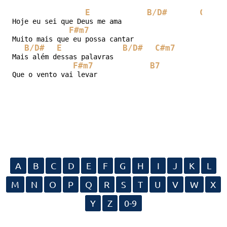
E
B/D#
C#m7
Hoje eu sei que Deus me ama

F#m7
Muito mais que eu possa cantar

B/D#
E
B/D#
C#m7
Mais além dessas palavras

F#m7
B7
Que o vento vai levar
A
B
C
D
E
F
G
H
I
J
K
L
M
N
O
P
Q
R
S
T
U
V
W
X
Y
Z
0-9