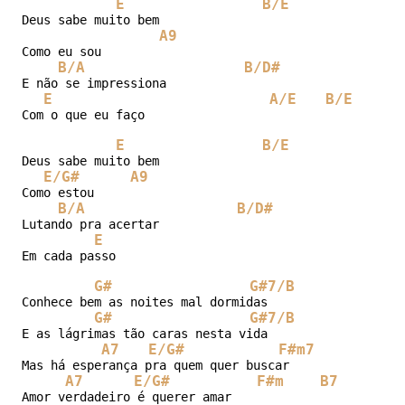
E
B/E
Deus sabe muito bem

A9
Como eu sou

B/A
B/D#
E não se impressiona

E
A/E
B/E
Com o que eu faço

E
B/E
Deus sabe muito bem

E/G#
A9
Como estou

B/A
B/D#
Lutando pra acertar

E
Em cada passo

G#
G#7/B
C
Conhece bem as noites mal dormidas

G#
G#7/B
C#m
E as lágrimas tão caras nesta vida

A7
E/G#
F#m7
Mas há esperança pra quem quer buscar

A7
E/G#
F#m
B7
Amor verdadeiro é querer amar                        