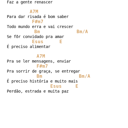
Faz a gente renascer

A7M
Para dar risada é bom saber

F#m7
Todo mundo erra e vai crescer

Bm
Bm/A
Se fôr convidado pra amar

Esus
E
É preciso alimentar

A7M
Pra se ler mensagens, enviar

F#m7
Pra sorrir de graça, se entregar

Bm
Bm/A
É preciso história e muito mais

Esus
E
Perdão, estrada e muita paz