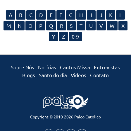
A
B
C
D
E
F
G
H
I
J
K
L
M
N
O
P
Q
R
S
T
U
V
W
X
Y
Z
0-9
Sobre Nós
Notícias
Cantos Missa
Entrevistas
Blogs
Santo do dia
Videos
Contato
Copyright © 2010-2026
Palco Catolico