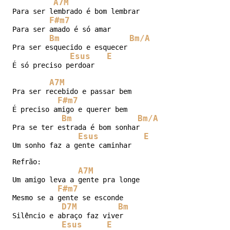
A7M
Para ser lembrado é bom lembrar

F#m7
Para ser amado é só amar

Bm
Bm/A
Pra ser esquecido e esquecer

Esus
E
É só preciso perdoar

A7M
Pra ser recebido e passar bem

F#m7
É preciso amigo e querer bem

Bm
Bm/A
Pra se ter estrada é bom sonhar

Esus
E
Um sonho faz a gente caminhar

Refrão:

A7M
Um amigo leva a gente pra longe

F#m7
Mesmo se a gente se esconde

D7M
Bm
Silêncio e abraço faz viver

Esus
E